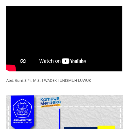
Abd. Gani, S.Pi., M.Si. I WADEK I UNISMUH LUWUK