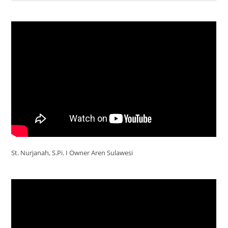
St. Nurjanah, S.Pi. I Owner Aren Sulawesi