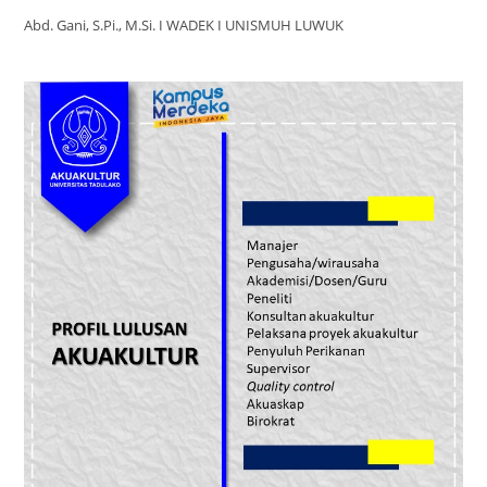
Abd. Gani, S.Pi., M.Si. I WADEK I UNISMUH LUWUK