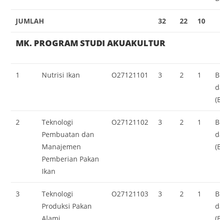
JUMLAH
32
22
10
MK. PROGRAM STUDI AKUAKULTUR
1
Nutrisi Ikan
O27121101
3
2
1
B
d
(
2
Teknologi
O27121102
3
2
1
B
Pembuatan dan
d
Manajemen
(
Pemberian Pakan
Ikan
3
Teknologi
O27121103
3
2
1
B
Produksi Pakan
d
Alami
(