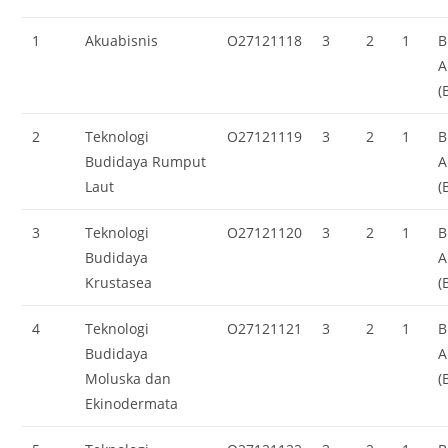
1
Akuabisnis
O27121118
3
2
1
B
A
(
2
Teknologi
O27121119
3
2
1
B
Budidaya Rumput
A
Laut
(
3
Teknologi
O27121120
3
2
1
B
Budidaya
A
Krustasea
(
4
Teknologi
O27121121
3
2
1
B
Budidaya
A
Moluska dan
(
Ekinodermata