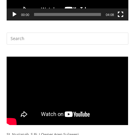
00:00
04:08
St. Nurjanah, S.Pi. I Owner Aren Sulawesi