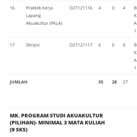
16
Praktek Kerja
O27121116
4
0
4
B
Lapang
K
Akuakultur (PKLA)
A
1
17
Skripsi
O27121117
6
0
6
B
K
A
1
JUMLAH
55
28
27
MK. PROGRAM STUDI AKUAKULTUR
(PILIHAN)-
MINIMAL 3 MATA KULIAH
(9 SKS)