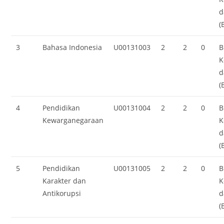
d
(
3
Bahasa Indonesia
U00131003
2
2
0
B
K
d
(
4
Pendidikan
U00131004
2
2
0
B
Kewarganegaraan
K
d
(
5
Pendidikan
U00131005
2
2
0
B
Karakter dan
K
Antikorupsi
d
(