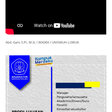
Abd. Gani, S.Pi., M.Si. I WADEK I UNISMUH LUWUK