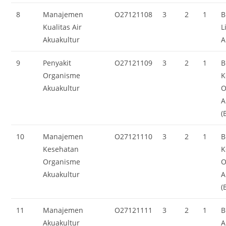
8
Manajemen
O27121108
3
2
1
B
Kualitas Air
L
Akuakultur
A
9
Penyakit
O27121109
3
2
1
B
Organisme
K
Akuakultur
O
A
(
10
Manajemen
O27121110
3
2
1
B
Kesehatan
K
Organisme
O
Akuakultur
A
(
11
Manajemen
O27121111
3
2
1
B
Akuakultur
A