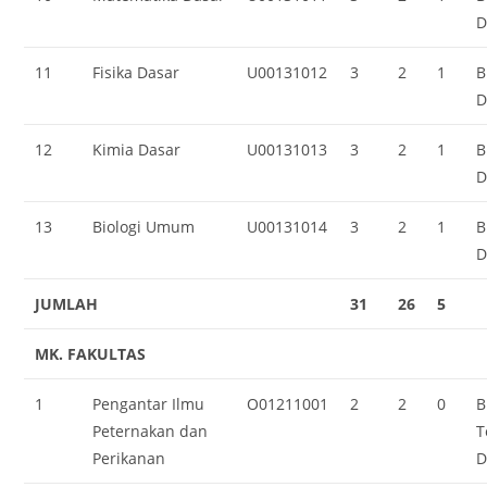
D
11
Fisika Dasar
U00131012
3
2
1
B
D
12
Kimia Dasar
U00131013
3
2
1
B
D
13
Biologi Umum
U00131014
3
2
1
B
D
JUMLAH
31
26
5
MK. FAKULTAS
1
Pengantar Ilmu
O01211001
2
2
0
B
Peternakan dan
T
Perikanan
D