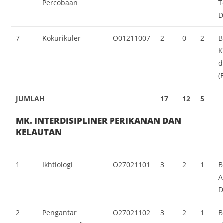
Percobaan
T
D
7
Kokurikuler
O01211007
2
0
2
B
K
d
(
JUMLAH
17
12
5
MK. INTERDISIPLINER PERIKANAN DAN
KELAUTAN
1
Ikhtiologi
O27021101
3
2
1
B
A
D
2
Pengantar
O27021102
3
2
1
B