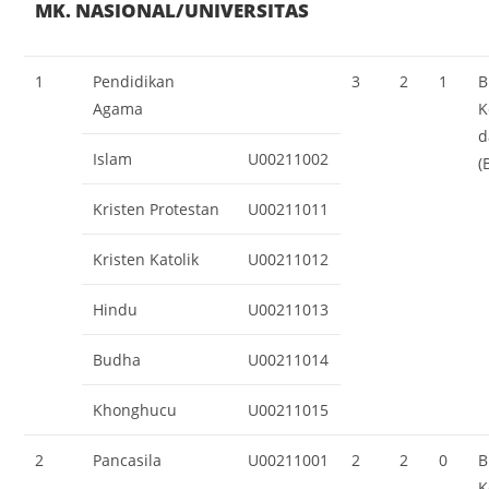
MK. NASIONAL/UNIVERSITAS
1
Pendidikan
3
2
1
B
Agama
K
d
Islam
U00211002
(
Kristen Protestan
U00211011
Kristen Katolik
U00211012
Hindu
U00211013
Budha
U00211014
Khonghucu
U00211015
2
Pancasila
U00211001
2
2
0
B
K