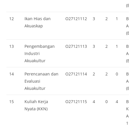
(
12
Ikan Hias dan
O27121112
3
2
1
B
Akuaskap
A
(
13
Pengembangan
O27121113
3
2
1
B
Industri
A
Akuakultur
(
14
Perencanaan dan
O27121114
2
2
0
B
Evaluasi
A
Akuakultur
(
15
Kuliah Kerja
O27121115
4
0
4
B
Nyata (KKN)
K
A
1