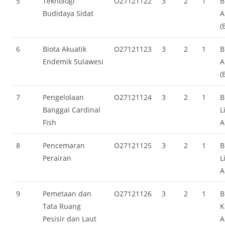
5
Teknologi
O27121122
3
2
1
B
Budidaya Sidat
A
(
6
Biota Akuatik
O27121123
3
2
1
B
Endemik Sulawesi
A
(
7
Pengelolaan
O27121124
3
2
1
B
Banggai Cardinal
L
Fish
A
8
Pencemaran
O27121125
3
2
1
B
Perairan
L
A
9
Pemetaan dan
O27121126
3
2
1
B
Tata Ruang
K
Pesisir dan Laut
A