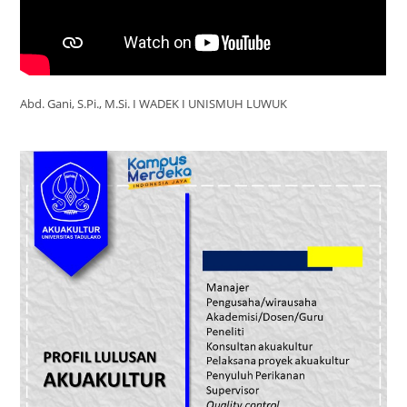
Abd. Gani, S.Pi., M.Si. I WADEK I UNISMUH LUWUK