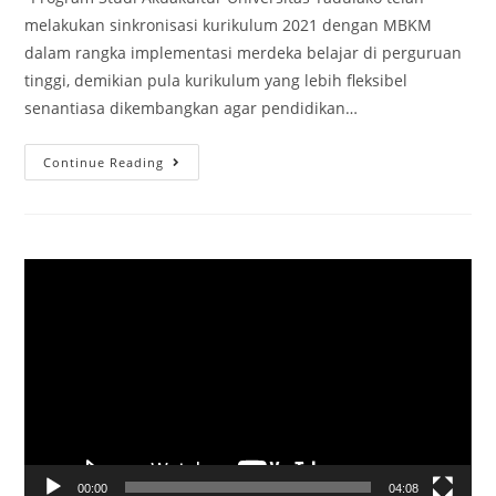
melakukan sinkronisasi kurikulum 2021 dengan MBKM
dalam rangka implementasi merdeka belajar di perguruan
tinggi, demikian pula kurikulum yang lebih fleksibel
senantiasa dikembangkan agar pendidikan…
Continue Reading
Video
Player
00:00
04:08