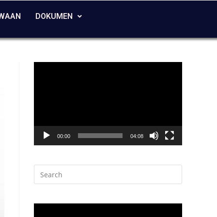
SWAAN
DOKUMEN
Video
Player
00:00
04:08