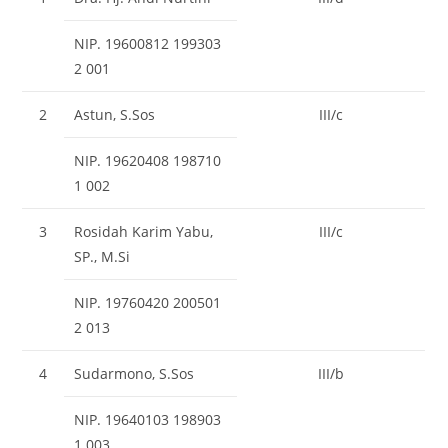
NIP. 19600812 199303
2 001
2
Astun, S.Sos
III/c
NIP. 19620408 198710
1 002
3
Rosidah Karim Yabu,
III/c
SP., M.Si
NIP. 19760420 200501
2 013
4
Sudarmono, S.Sos
III/b
NIP. 19640103 198903
1 003