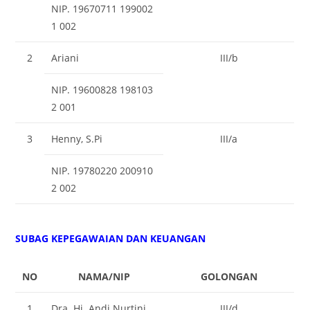
NIP. 19670711 199002
1 002
2
Ariani
III/b
NIP. 19600828 198103
2 001
3
Henny, S.Pi
III/a
NIP. 19780220 200910
2 002
SUBAG KEPEGAWAIAN DAN KEUANGAN
NO
NAMA/NIP
GOLONGAN
1
Dra. Hj. Andi Nurtini
III/d