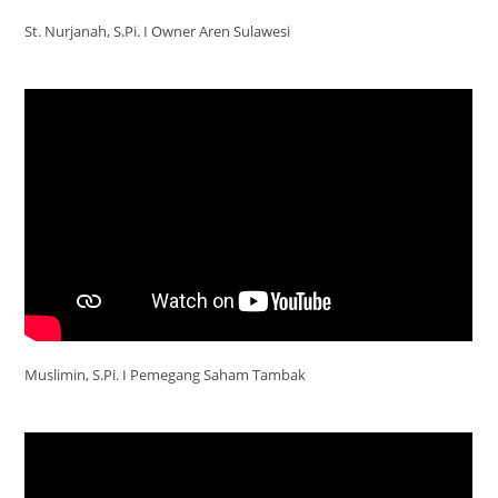
St. Nurjanah, S.Pi. I Owner Aren Sulawesi
Muslimin, S.Pi. I Pemegang Saham Tambak