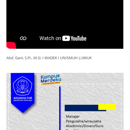
Abd. Gani, S.Pi., M.Si. I WADEK I UNISMUH LUWUK