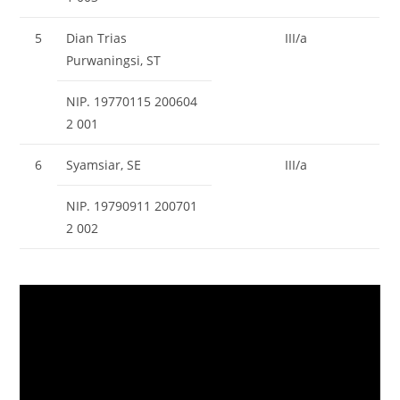
5
Dian Trias
III/a
Purwaningsi, ST
NIP. 19770115 200604
2 001
6
Syamsiar, SE
III/a
NIP. 19790911 200701
2 002
Video
Player